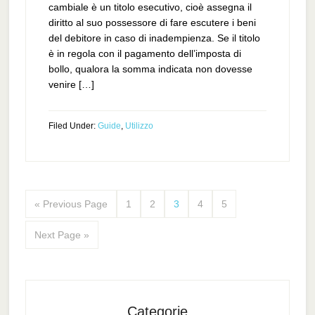
cambiale è un titolo esecutivo, cioè assegna il
diritto al suo possessore di fare escutere i beni
del debitore in caso di inadempienza. Se il titolo
è in regola con il pagamento dell’imposta di
bollo, qualora la somma indicata non dovesse
venire […]
Filed Under:
Guide
,
Utilizzo
« Previous Page
1
2
3
4
5
Next Page »
Categorie